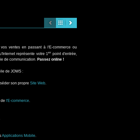
er vos ventes en passant à l'E-commerce ou
er
'Internet représente votre 1
point d'entrée,
gie de communication.
Passez online !
bile de JOWS :
posséder son propre
Site Web
.
n de
l'E-commerce
.
.
es
Applications Mobile
.