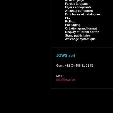
Mise en page
Fardes à rabats
Flyers et dépliants
Affiches et Posters
Brochures et catalogues
PLV
Roll-up
Packaging
Création grand format
Display et Totem carton
Stand publicitaire
Affichage dynamique
JOWS sprl
Gsm
:
+32 (0) 488 81 61 81
Mail
:
info@jows.be