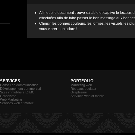
Afin que le document trouve sa cible et captive le lecteur,
effectuées afin de faire passer le bon message aux bonne
Choisir les bonnes couleurs, les formes, les visuels les plus
vous vibrer... on adore !
SERVICES
PORTFOLIO
Conseil en communication
Marketing web
Développement commercial
Réseaux sociaux
Sites immobiliers IZIMO
Graphisme
Graphisme
Services web et mobile
Web Marketing
Services web et mobile