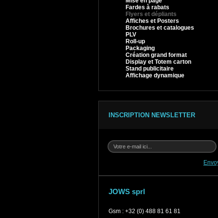
Mise en page
Fardes à rabats
Flyers et dépliants
Affiches et Posters
Brochures et catalogues
PLV
Roll-up
Packaging
Création grand format
Display et Totem carton
Stand publicitaire
Affichage dynamique
INSCRIPTION NEWSLETTER
Envo
JOWS sprl
Gsm
:
+32 (0) 488 81 61 81