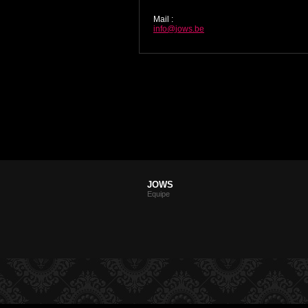
Mail
:
info@jows.be
JOWS
Equipe