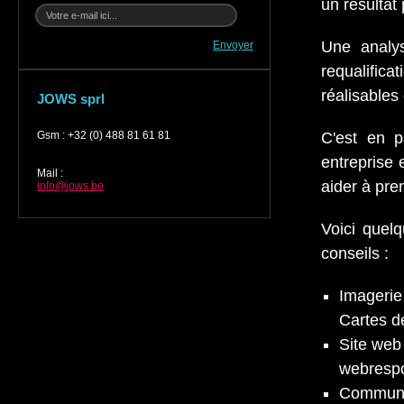
un résultat
Une analys
Envoyer
requalifica
réalisables
JOWS sprl
Gsm
:
+32 (0) 488 81 61 81
C'est en p
entreprise 
Mail
:
aider à pre
info@jows.be
Voici quel
conseils :
Imagerie
Cartes de
Site web
webresp
Communi