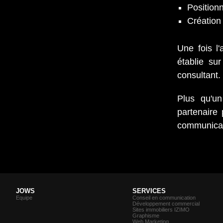
Position
Création 
Une fois l'
établie su
consultant.
Plus qu'un
partenaire
communicat
JOWS
SERVICES
Equipe
Conseil en communication
Développement commercial
Sites immobiliers IZIMO
Graphisme
Web Marketing