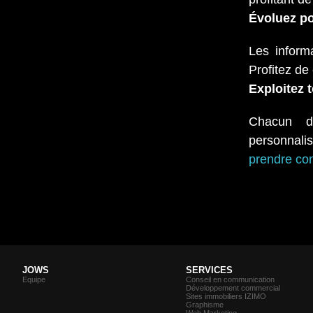
Évoluez po
Les inform
Profitez de
Exploitez 
Chacun d
personnali
prendre co
JOWS
SERVICES
Equipe
Conseil en communication
Développement commercial
Sites immobiliers IZIMO
Graphisme