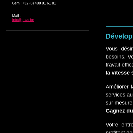
Gsm
:
+32 (0) 488 81 61 81
Mail
:
info@jows.be
Dévelop
Vous désir
besoins. V
travail eff
la vitesse
Améliorer l
services au
sur mesure
Gagnez du
Votre entr
profitant d