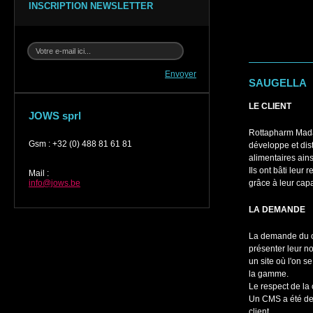
INSCRIPTION NEWSLETTER
Envoyer
SAUGELLA
LE CLIENT
JOWS sprl
Rottapharm Mada
Gsm
:
+32 (0) 488 81 61 81
développe et di
alimentaires ains
Ils ont bâti leur
Mail
:
info@jows.be
grâce à leur capa
LA DEMANDE
La demande du cli
présenter leur n
un site où l'on s
la gamme.
Le respect de la
Un CMS a été dem
client.