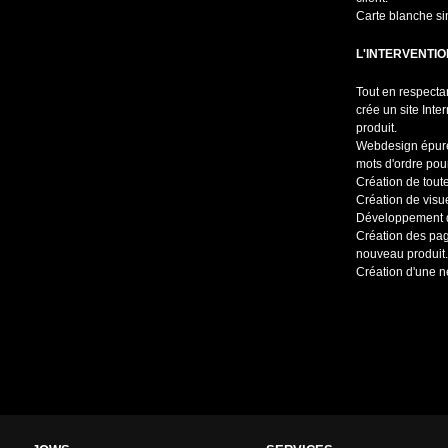
Carte blanche si
L'INTERVENTI
Tout en respecta
crée un site Inte
produit.
Webdesign épuré, 
mots d'ordre pour
Création de toute
Création de visue
Développement d
Création des pag
nouveau produit.
Création d'une n