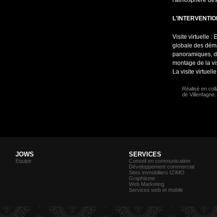
l'atmosphère des 
L'INTERVENTI
Visite virtuelle :
globale des déma
panoramiques, de
montage de la vis
La visite virtuel
Réalisé en col
de Villenfagne.
JOWS
SERVICES
Equipe
Conseil en communication
Développement commercial
Sites immobiliers IZIMO
Graphisme
Web Marketing
Services web et mobile