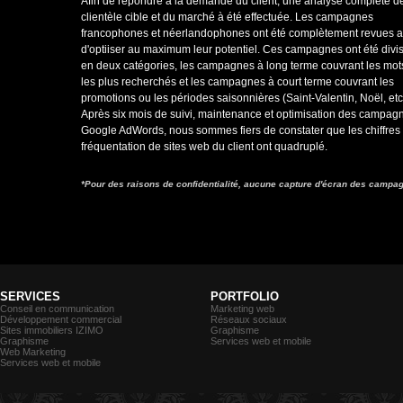
Afin de répondre à la demande du client, une analyse complète de
clientèle cible et du marché à été effectuée. Les campagnes
francophones et néerlandophones ont été complètement revues a
d'optiiser au maximum leur potentiel. Ces campagnes ont été divi
en deux catégories, les campagnes à long terme couvrant les mot
les plus recherchés et les campagnes à court terme couvrant les
promotions ou les périodes saisonnières (Saint-Valentin, Noël, etc.
Après six mois de suivi, maintenance et optimisation des campag
Google AdWords, nous sommes fiers de constater que les chiffres
fréquentation de sites web du client ont quadruplé.
*Pour des raisons de confidentialité, aucune capture d'écran des campag
SERVICES
PORTFOLIO
Conseil en communication
Marketing web
Développement commercial
Réseaux sociaux
Sites immobiliers IZIMO
Graphisme
Graphisme
Services web et mobile
Web Marketing
Services web et mobile