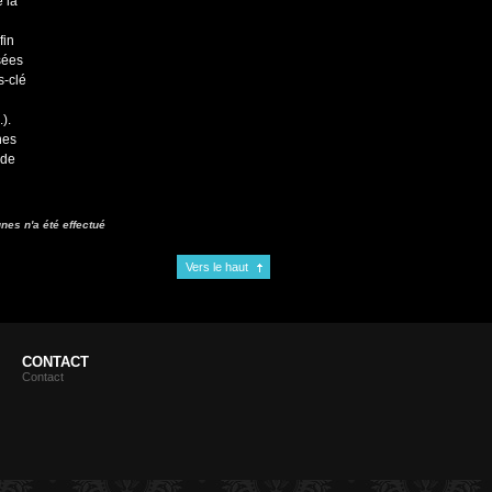
 la
fin
sées
s-clé
).
nes
 de
nes n'a été effectué
Vers le haut
CONTACT
Contact