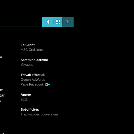
Le Client
MSC Croisières
La
Secteur d'activité
Voyages
Travail effectué
Google AdWords
Page Facebook
ue.
Année
par
2011
s
Spécificités
Tracking des conversions