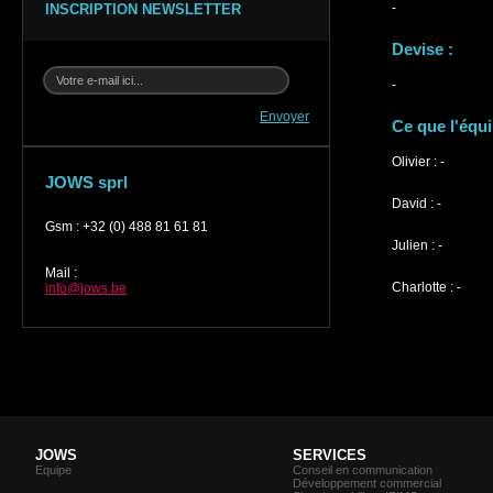
-
INSCRIPTION NEWSLETTER
Devise :
-
Envoyer
Ce que l'équ
Olivier : -
JOWS sprl
David : -
Gsm
:
+32 (0) 488 81 61 81
Julien : -
Mail
:
Charlotte : -
info@jows.be
JOWS
SERVICES
Equipe
Conseil en communication
Développement commercial