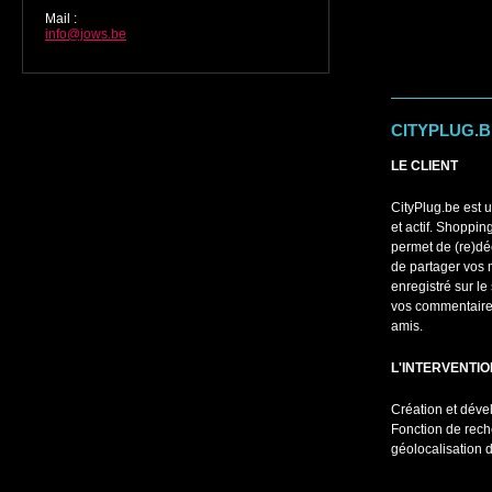
Mail
:
info@jows.be
CITYPLUG.B
LE CLIENT
CityPlug.be est u
et actif. Shoppin
permet de (re)dé
de partager vos 
enregistré sur le
vos commentaires
amis.
L'INTERVENTI
Création et déve
Fonction de rech
géolocalisation 