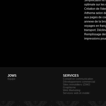
Simplification et
optimale sur les
Création de l'id
Arthema selon de
aux pages de cont
annexe de la broc
voyages en franç
transport. Décli
Remplissage des 
impressions pour
JOWS
SERVICES
Equipe
Conseil en communication
Développement commercial
Sites immobiliers IZIMO
Graphisme
Web Marketing
Services web et mobile