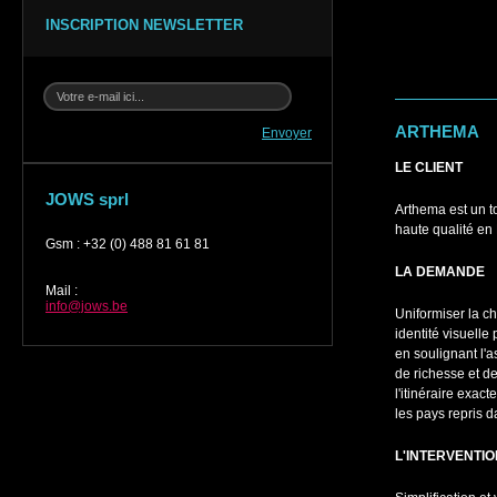
INSCRIPTION NEWSLETTER
ARTHEMA
Envoyer
LE CLIENT
JOWS sprl
Arthema est un t
haute qualité en
Gsm
:
+32 (0) 488 81 61 81
LA DEMANDE
Mail
:
info@jows.be
Uniformiser la ch
identité visuell
en soulignant l'a
de richesse et d
l'itinéraire exac
les pays repris d
L'INTERVENTI